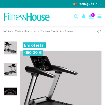
Português PT
0
Início
Cintas de correr
Esteira Black Line Furius
Em oferta!
-150,00 €