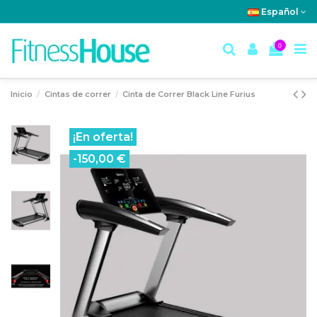
Español
0
Inicio
Cintas de correr
Cinta de Correr Black Line Furius
¡En oferta!
-150,00 €