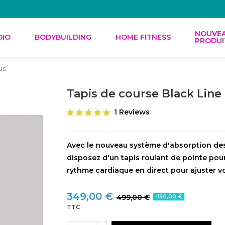
NOUVE
DIO
BODYBUILDING
HOME FITNESS
PRODUI
us
Tapis de course Black Line
1 Reviews
Avec le nouveau système d'absorption des
disposez d'un tapis roulant de pointe pour
rythme cardiaque en direct pour ajuster v
349,00 €
499,00 €
-150,00 €
TTC