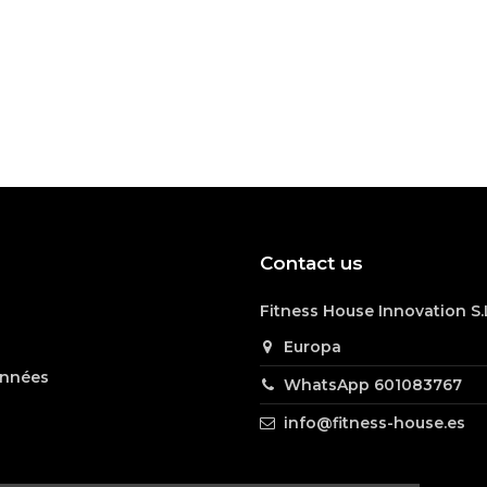
Contact us
f der Suche nach einem praktischen, qualitativ hochwertige
Fitness House Innovation S.
Europa
s zu 100 %.
onnées
WhatsApp 601083767
info@fitness-house.es