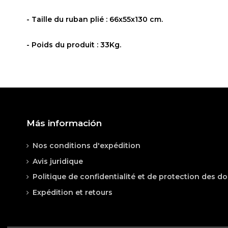
- Taille du ruban plié : 66x55x130 cm.
- Poids du produit : 33Kg.
Référence
CF-A8
1 Reviews
En stock
93450 Produits
Ich bin sehr zufrieden mit dem Laufband
Más información
Schnelle Lieferung. Früher als erwartet.
Ich bin sehr zufrieden mit dem Laufband. Ich war au
Nos conditions d'expédition
Außerdem konnte ich beim Training Musik hören.
Avis juridique
Sehr gutes Preis-Leistungs-Verhältnis. Ich empfehle e
Politique de confidentialité et de protection des d
By
Tom
on
27/09/2021
Expédition et retours