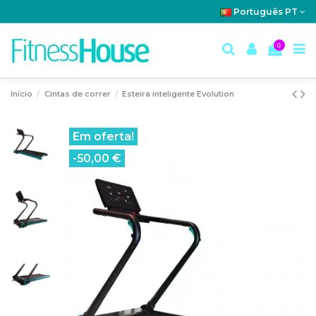
Português PT
0
Início
Cintas de correr
Esteira inteligente Evolution
Em oferta!
-50,00 €