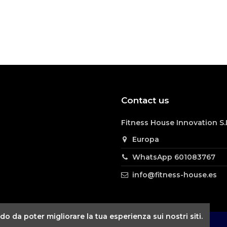
Contact us
asa, muy bien protegida.
5 minutos la tienes lista,
Fitness House Innovation S.
reras y muy estable, muy bien amortiguada,
Europa
ntras entrenas.
WhatsApp 601083767
info@fitness-house.es
o da poter migliorare la tua esperienza sui nostri siti.