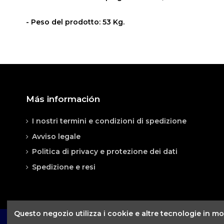
- Peso del prodotto: 53 Kg.
Riferimento
CintaEvolution
1 Reviews
In magazzino
1 Articolo
Muy satisfecho
Más información
Envío rapidísimo, en menos de 48 horas la tenia en c
El montaje es muy sencillo y viene bien explicado, en 1
I nostri termini e condizioni di spedizione
Es lo suficientemente potente para hacer buenas car
Avviso legale
Tiene altavoces para escuchar música o ver pelis mie
Politica di privacy e protezione dei dati
Spedizione e resi
By
Ernesto
on
27/09/2021
Questo negozio utilizza i cookie e altre tecnologie in mod