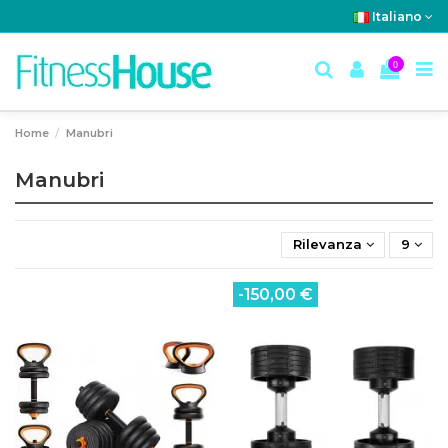
Italiano
0
Home
Manubri
Manubri
Rilevanza
9
-150,00 €