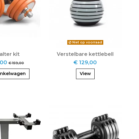
Niet op voorraad
alter kit
Verstelbare kettlebell
,00
€ 129,00
€ 159,00
inkelwagen
View