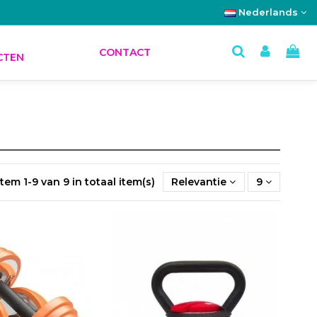
Nederlands
E
CONTACT
CTEN
Item 1-9 van 9 in totaal item(s)
Relevantie
9