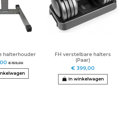
e halterhouder
FH verstelbare halters
(Paar)
,00
€ 159,00
€ 399,00
inkelwagen
In winkelwagen