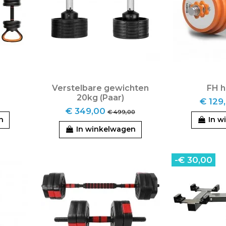
Verstelbare gewichten
FH h
20kg (Paar)
€ 129
€ 349,00
€ 499,00
n
In w
In winkelwagen
-€ 30,00