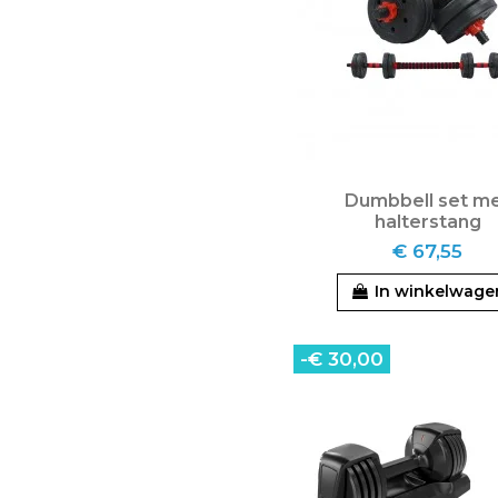
Dumbbell set m
halterstang
€ 67,55
In winkelwage
-€ 30,00