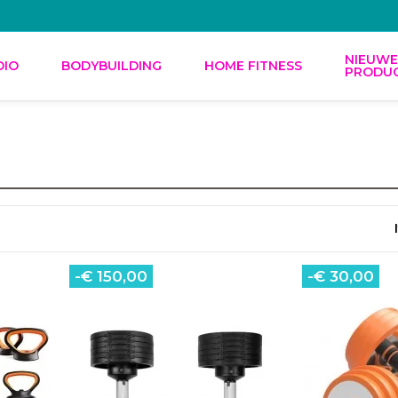
NIEUW
DIO
BODYBUILDING
HOME FITNESS
PRODU
-€ 150,00
-€ 30,00