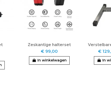
et
Zeskantige halterset
Verstelbar
€ 99,00
€ 129
In winkelwagen
In w
n