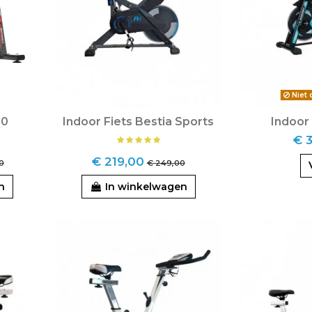
Niet 
.0
Indoor Fiets Bestia Sports
Indoor
€ 
€ 219,00
0
€ 249,00
n
In winkelwagen