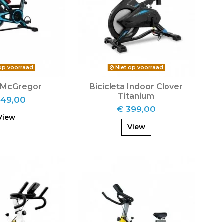
op voorraad
Niet op voorraad
 McGregor
Bicicleta Indoor Clover
Titanium
349,00
€ 399,00
View
View