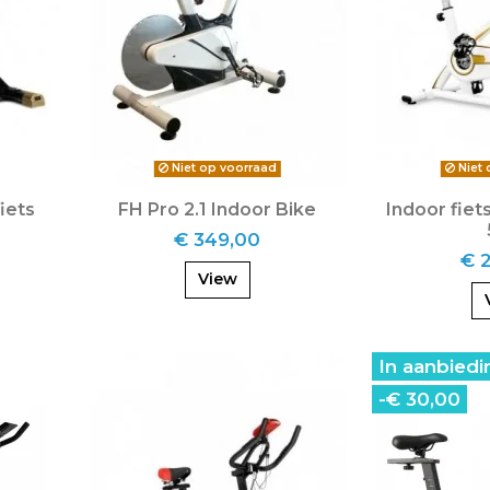
Niet op voorraad
Niet 
iets
FH Pro 2.1 Indoor Bike
Indoor fiet
€ 349,00
€ 
View
In aanbiedi
-€ 30,00