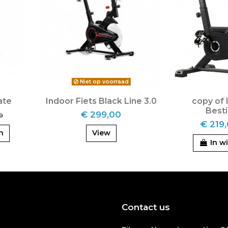
Niet op voorraad
ate
Indoor Fiets Black Line 3.0
copy of 
Besti
€ 299,00
0
€ 219
n
View
In w
Contact us