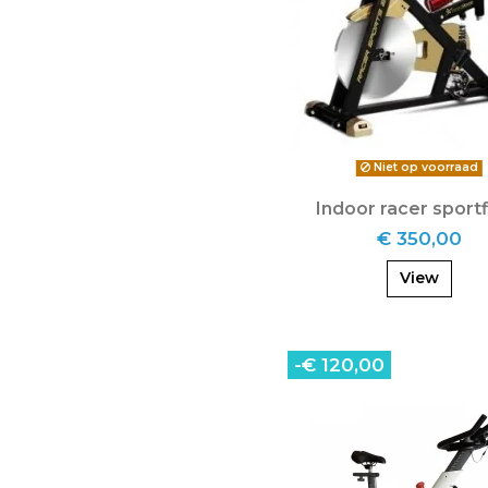
Niet op voorraad
Indoor racer sportf
€ 350,00
View
-€ 120,00