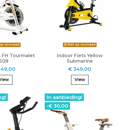
op voorraad
Niet op voorraad
s FH Tourmalet
Indoor Fiets Yellow
508
Submarine
249,00
€ 349,00
View
View
ng!
In aanbieding!
-€ 30,00