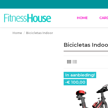
HOME
CAR
Home
Bicicletas Indoor
Bicicletas Indoo
In aanbieding!
-€ 100,00