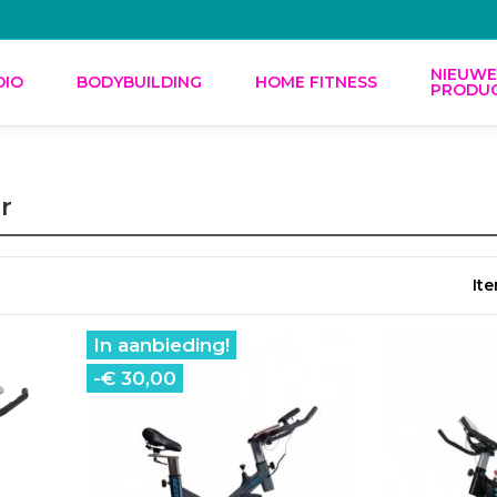
NIEUW
DIO
BODYBUILDING
HOME FITNESS
PRODU
r
Ite
In aanbieding!
-€ 30,00