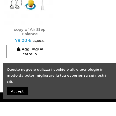
copy of Air Step
Balance
79,00 €
99,00 €
Aggiungi al
carrello
Questo negozio utilizza i cookie e altre tecnologie in
modo da poter migliorare la tua esperienza sui nostri
OK
Cancella tutto
siti.
Accept
Más información