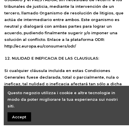
tribunales de justicia, mediante la intervención de un
tercero, llamado
Organismo de resolución de litigios
, que
actúa de intermediario entre ambos. Este organismo es
neutral y dialogará con ambas partes para lograr un
acuerdo, pudiendo finalmente sugerir y/o imponer una
solución al conflicto. Enlace a la plataforma ODR:
http://ec.europa.eu/consumers/odr/
NULIDAD E INEFICACIA DE LAS CLAUSULAS:
Si cualquier cláusula incluida en estas Condiciones
Generales fuese declarada, total o parcialmente, nula o
ineficaz, tal nulidad o ineficacia afectará tan sólo a dicha
disposición o a la parte de la misma que resulte nula o
Questo negozio utilizza i cookie e altre tecnologie in
ineficaz, subsistiendo las Condiciones Generales en todo
modo da poter migliorare la tua esperienza sui nostri
lo demás, teniéndose tal disposición, o la parte de la
siti.
misma que resultase afectada, por no puesta.
Accept
LEY APLICABLE Y JURISDICCIÓN: