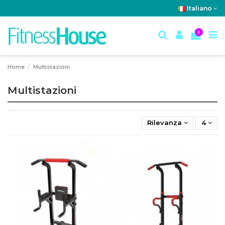
Italiano
0
Home
Multistazioni
Multistazioni
Rilevanza
4