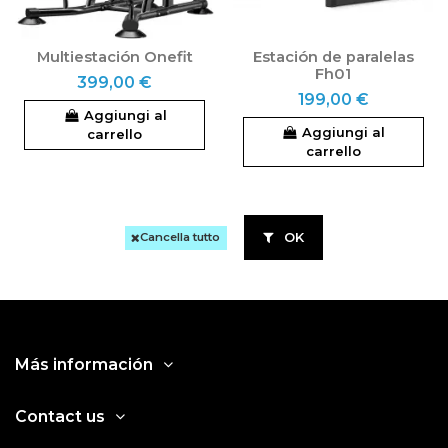
Multiestación Onefit
Estación de paralelas
Fh01
399,00 €
199,00 €
Aggiungi al
Aggiungi al
carrello
carrello
OK
Cancella tutto
Más información
Contact us