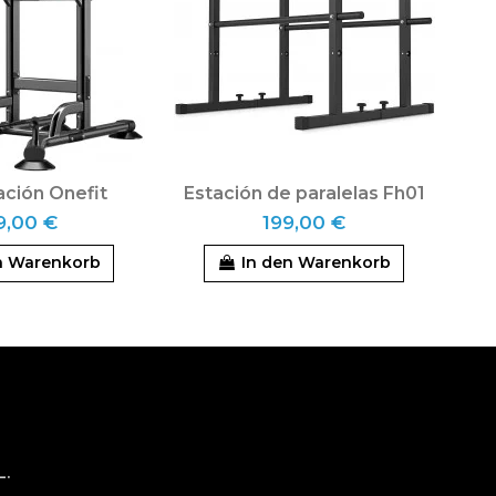
ación Onefit
Estación de paralelas Fh01
9,00 €
199,00 €
n Warenkorb
In den Warenkorb
L.