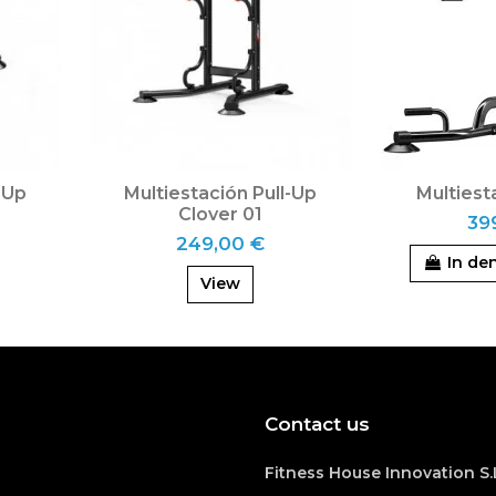
-Up
Multiestación Pull-Up
Multiest
Clover 01
39
249,00 €
In de
View
Contact us
Fitness House Innovation S.