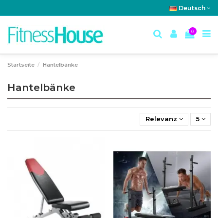
Deutsch
0
Startseite
Hantelbänke
Hantelbänke
Relevanz
5