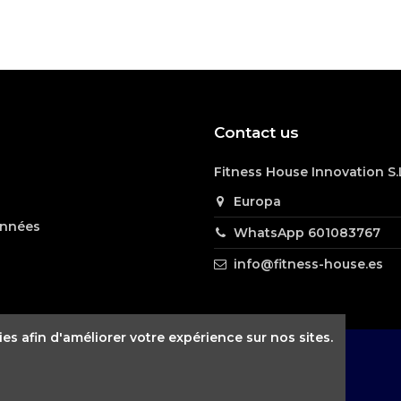
Contact us
rante los últimos tres meses sin ningún problema. La recomi
Fitness House Innovation S.
Europa
onnées
WhatsApp 601083767
info@fitness-house.es
es afin d'améliorer votre expérience sur nos sites.