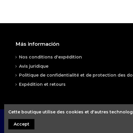
Référence
Bestia-Sports1
1 Reviews
En stock
1158 Produits
Bicicleta perfecta para el hogar
Más información
Me llegó en un par de días y la he estado usando du
un precio muy ajustado.
Nos conditions d'expédition
By
Nicoletta
on
21/09/2021
Avis juridique
Politique de confidentialité et de protection des d
Expédition et retours
Cette boutique utilise des cookies et d'autres technologi
2021 © Fitness House
Accept