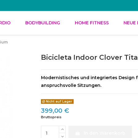
RDIO
BODYBUILDING
HOME FITNESS
NEUE
nium
Bicicleta Indoor Clover Ti
Modernistisches und integriertes Design fü
anspruchsvolle Sitzungen.
Nicht auf Lager
399,00 €
Bruttopreis
In den Warenkorb