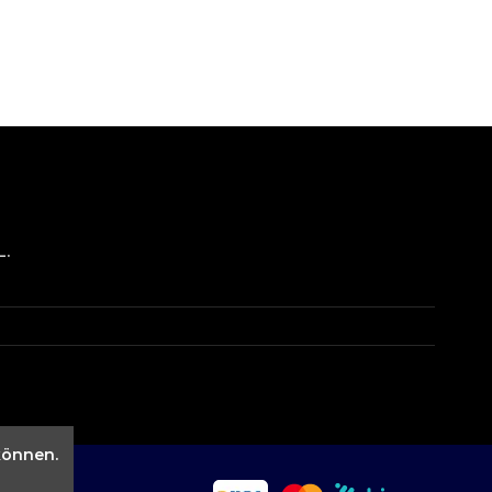
L.
können.